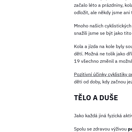
začalo léto a prázdniny, k
odložit, ale někdy jsme ani 
Mnoho našich cyklistických 
snažili jsme se být jako ti
Kola a jízda na kole byly so
dětí. Možná ne tolik jako d
19 všechno změnil a možná 
Pozitivní účinky cyklistiky 
děti od doby, kdy začnou jez
TĚLO A DUŠE
Jako každá jiná fyzická akti
Spolu se zdravou výživou
po