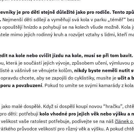
evníky je pro děti stejně důležité jako pro rodiče. Tento způ
.
Nejmenší děti sdílejí a vyměňují svá kola v parku „téměř“ bez
u opouštějí hnízdo a pohybují se na kolech všude možně. Kola 
ele mimo jejich rodinný kruh a rozvíjet vztahy s lidmi, kteří ma
it na kole nebo cvičit jízdu na kole, musí se při tom bavit.
ou, která je součástí jejich vývoje, způsobem učení, výmluvou
klisté a vášnivě se věnujete kolům,
nikdy byste neměli nutit sv
pravdu chcete, aby se zapojili do cyklistiky, musíte je
učit a 
dporu a povzbuzení
. Pokud to umíte se svými kamarády z kola,
jako malé dospělé. Když si dospělí koupí novou “hračku”, chtějí
pro děti: potřebují
kolo vhodné pro jejich věk nebo výšku a m
 velikost vaše ratolest potřebuje, podívejte se na náš
článek o
rátkého průvodce velikostí pro různý věk a výšku. A pokud chtěj