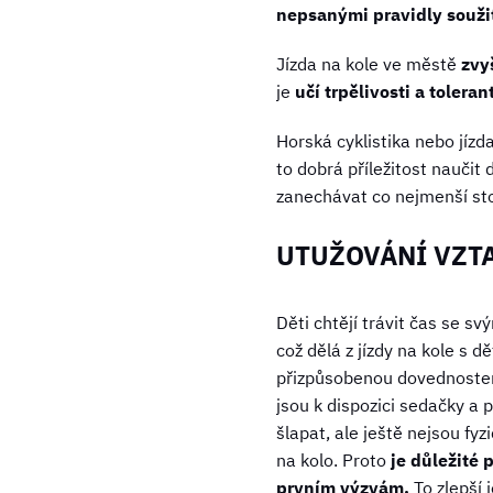
nepsanými pravidly soužit
Jízda na kole ve městě
zvy
je
učí trpělivosti a toleran
Horská cyklistika nebo jíz
to dobrá příležitost naučit
zanechávat co nejmenší stop
UTUŽOVÁNÍ VZT
Děti chtějí trávit čas se sv
což dělá z jízdy na kole s d
přizpůsobenou dovednostem 
jsou k dispozici sedačky a p
šlapat, ale ještě nejsou fy
na kolo. Proto
je důležité 
prvním výzvám.
To zlepší 