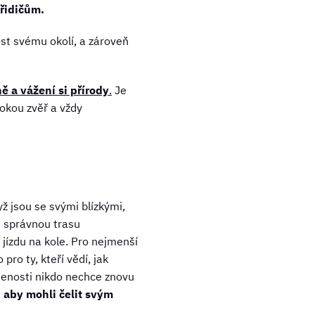
řidičům.
st svému okolí, a zároveň
ě a vážení si přírody
.
Je
vokou zvěř a vždy
yž jsou se svými blízkými,
ít správnou trasu
jízdu na kole. Pro nejmenší
pro ty, kteří vědí, jak
ušenosti nikdo nechce znovu
, aby mohli čelit svým