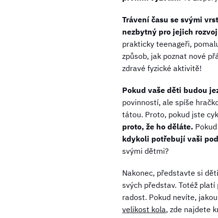
Trávení času se svými vrst
nezbytný pro jejich rozvoj
prakticky teenageři, pomal
způsob, jak poznat nové přát
zdravé fyzické aktivitě!
Pokud vaše děti budou jezd
povinností, ale spíše hračk
tátou. Proto, pokud jste cy
proto, že ho děláte.
Pokud o
kdykoli potřebují vaši po
svými dětmi?
Nakonec, představte si děti 
svých představ. Totéž platí 
radost. Pokud nevíte, jakou
velikost kola
, zde najdete k