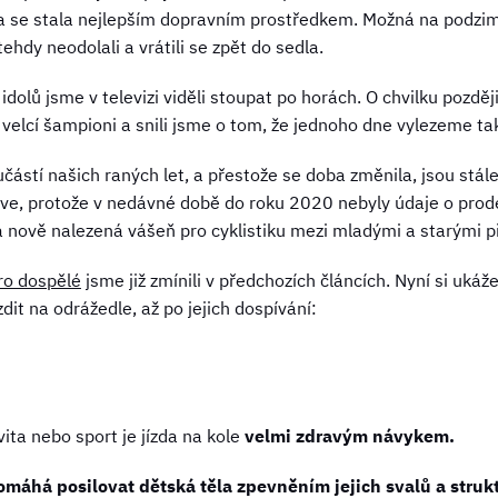
ola se stala nejlepším dopravním prostředkem. Možná na podzim
tehdy neodolali a vrátili se zpět do sedla.
idolů jsme v televizi viděli stoupat po horách. O chvilku pozděj
to velcí šampioni a snili jsme o tom, že jednoho dne vylezeme ta
učástí našich raných let, a přestože se doba změnila, jsou stál
říve, protože v nedávné době do roku 2020 nebyly údaje o prodej
nově nalezená vášeň pro cyklistiku mezi mladými a starými p
pro dospělé
jsme již zmínili v předchozích článcích. Nyní si ukáž
dit na odrážedle, až po jejich dospívání:
vita nebo sport je jízda na kole
velmi zdravým návykem.
máhá posilovat dětská těla zpevněním jejich svalů a strukt