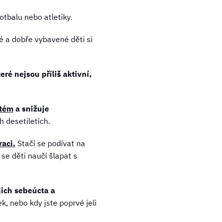
otbalu nebo atletiky.
 a dobře vybavené děti si
eré nejsou příliš aktivní,
stém
a snižuje
h desetiletích.
raci
.
Stačí se podívat na
 se děti naučí šlapat s
ejich sebeúcta a
k, nebo kdy jste poprvé jeli