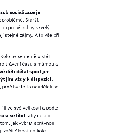
sob socializace je
 problémů. Starší,
jsou pro všechny skvělý
jí stejné zájmy. A to vše při
Kolo by se nemělo stát
 pro trávení času s mámou a
é děti dělat sport jen
být jim vždy k dispozici,
 proč byste to neudělali se
 ji ve své velikosti a podle
usí se líbit
, aby dělalo
 tom, jak vybrat správnou
í začít šlapat na kole