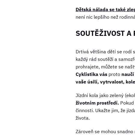
Dětská nálada se také zle
není nic lepšího než rodinná
SOUTĚŽIVOST A
Drtivá většina dětí se rod
každý rád soutěží a samozř
prohrajete, můžete se naštv
Cyklistika vás
proto
naučí 
vaše úsilí, vytrvalost, kol
Jízdní kola jako zelený (ek
životním prostředí.
Pokud j
činnosti. Ukažte jim, že jíz
života.
Zároveň se mohou snadno 