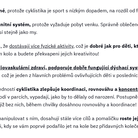
né
, protože cyklistika je sport s nízkým dopadem, na rozdíl od f
unitní systém,
protože vyžaduje pobyt venku. Správně oblečené
sí stejně jako my.
, že
dostávají více fyzické aktivity
, což je
dobré jak pro děti, kt
m kolo a budete překvapeni jejich kreativitou!
diovaskulární zdraví, podporuje dobře fungující dýchací sy
, což je jeden z hlavních problémů ovlivňujících děti v posledníc
edností
cyklistika zlepšuje koordinaci, rovnováhu a
koncent
dí v parcích, vypadají, jako by to dělaly od narození. Postupně
 již bez nich, během chvilky dosáhnou rovnováhy a koordinace!
 manipulovat s ním, dosahují stále více cílů a pomaličku
roste j
i, kdy se vám poprvé podařilo jet na kole bez přídavných koleče