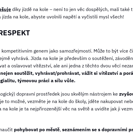
pšuje
díky jízdě na kole – není to jen věc dospělých, malí také 
 jízda na kole, abyste uvolnili napětí a vyčistili mysl všech!
 RESPEKT
í s kompetitivním genem jako samozřejmostí. Může to být více 
ejmě vyhrává. Jízda na kole je především o soutěžení, závodě
at a oslavovat vítězství, ale ani jedna z těchto dvou věcí nezar
nejen soutěžit, vyhrávat/prohrávat, vážit si vítězství a por
egialitu, týmovou práci a sílu vůle.
ologický) dopravní prostředek jsou skvělým nástrojem ke
zvyšo
e to možné, vezměte je na kole do školy, jděte nakupovat nebo 
da na kole je ta nejpřirozenější věc na světě a uvidíte jak ji ve
naučit
pohybovat po městě
,
seznámením se s dopravními pr