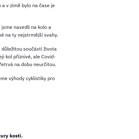
 a v zimě bylo na čase je
i jsme nasedli na kolo a
ké na ty nejstrmější svahy.
e důležitou součástí života
i kol příznivé, ale Covid-
řetrvá na dobu neurčitou.
eme výhody cyklistiky pro
ury kostí.