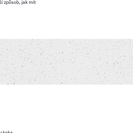
í způsob, jak mít
tránka