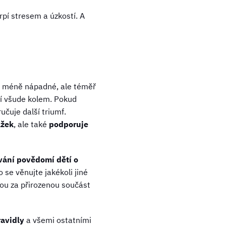
trpí stresem a úzkostí. A
či méně nápadné, ale téměř
ní všude kolem. Pokud
učuje další triumf.
ážek
, ale také
podporuje
vání povědomí dětí o
se věnujte jakékoli jiné
zmou za přirozenou součást
avidly
a všemi ostatními