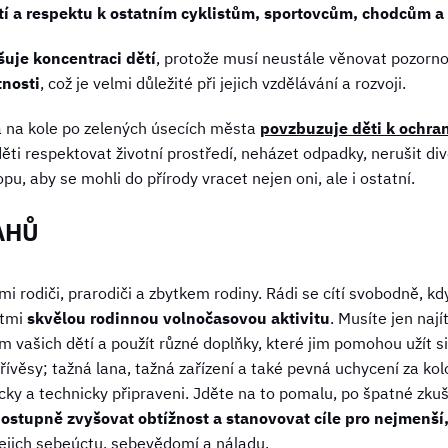
í a respektu k ostatním cyklistům, sportovcům, chodcům a 
šuje koncentraci dětí
, protože musí neustále věnovat pozorno
tnosti
, což je velmi důležité při jejich vzdělávání a rozvoji.
da na kole po zelených úsecích města
povzbuzuje děti k ochran
 děti respektovat životní prostředí, neházet odpadky, nerušit di
u, aby se mohli do přírody vracet nejen oni, ale i ostatní.
AHŮ
ými rodiči, prarodiči a zbytkem rodiny. Rádi se cítí svobodně, kd
ětmi
skvělou
rodinnou volnočasovou aktivitu
. Musíte jen naj
vašich dětí a použít různé doplňky, které jim pomohou užít si 
řívěsy; tažná lana, tažná zařízení a také pevná uchycení za kolo 
zicky a technicky připraveni. Jděte na to pomalu, po špatné zk
postupně zvyšovat obtížnost a stanovovat cíle pro nejmenší
jejich sebeúctu, sebevědomí a náladu.