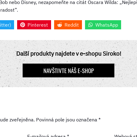
ob nebo Disney, nezapomeňte na citát Oscara Wilda: „Nejlepš
 radost”.
itter)
Pinterest
Reddit
WhatsApp
Další produkty najdete v e-shopu Siroko!
NAVŠTIVTE NÁŠ E-SHOP
ude zveřejněna.
Povinná pole jsou označena
*
E-mailová adresa
*
Webová s