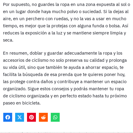
Por supuesto, no guardes la ropa en una zona expuesta al sol o
en un lugar donde haya mucho polvo o suciedad. Si la dejas al
aire, en un perchero con ruedas, y no la vas a usar en mucho
tiempo, es mejor que la protejas con alguna funda o bolsa. Así
reduces la exposición a la luz y se mantiene siempre limpia y
seca.
En resumen, doblar y guardar adecuadamente la ropa y los
accesorios de ciclismo no solo preserva su calidad y prolonga
su vida útil, sino que también te ayuda a ahorrar espacio, te
facilita la búsqueda de esa prenda que te quieres poner hoy,
las protege contra daños y contribuye a mantener un espacio
organizado. Sigue estos consejos y podrás mantener tu ropa
de ciclismo organizada y en perfecto estado hasta tu próximo
paseo en bicicleta.
F
X
P
R
W
A
(
I
E
H
C
T
N
D
A