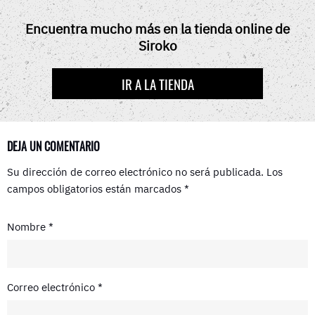
E
W
T
D
T
B
I
E
I
S
O
T
R
T
A
Encuentra mucho más en la tienda online de
O
T
E
P
Siroko
K
E
S
P
R
T
)
IR A LA TIENDA
DEJA UN COMENTARIO
Su dirección de correo electrónico no será publicada.
Los
campos obligatorios están marcados
*
Nombre
*
Correo electrónico
*