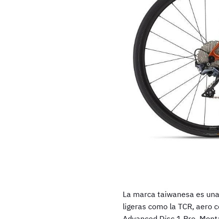
La marca taiwanesa es una 
ligeras como la TCR, aero c
Advanced Disc 1 Pro
. Mont