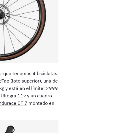
orque tenemos 4 bicicletas
eTap
(foto superior), una de
kg y está en el límite: 2999
ltegra 11v y un cuadro
ndurace CF 7
montado en