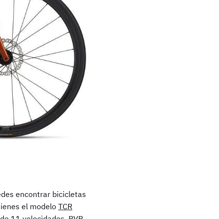
des encontrar bicicletas
 tienes el modelo
TCR
de 11 velocidades. PVP