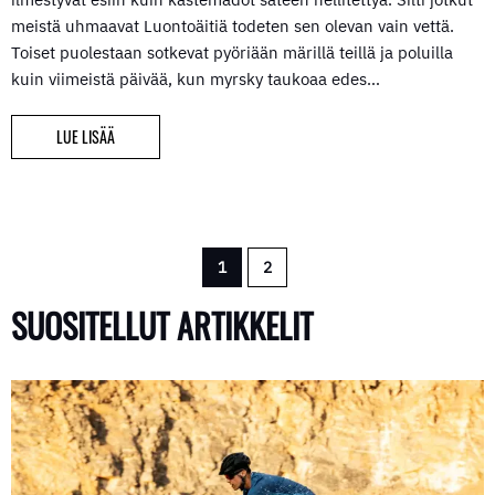
meistä uhmaavat Luontoäitiä todeten sen olevan vain vettä.
Toiset puolestaan sotkevat pyöriään märillä teillä ja poluilla
kuin viimeistä päivää, kun myrsky taukoaa edes…
LUE LISÄÄ
1
2
SUOSITELLUT ARTIKKELIT