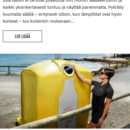
sillä tällöin ei tarvitse pukeutua niin moniin vaatekertoihin ja
kaikki yksinkertaisesti tuntuu ja näyttää paremmalta. Pyöräily
kuumalla säällä – erityisesti silloin, kun lämpötilat ovat hyvin
korkeat – tuo kuitenkin mukanaan…
LUE LISÄÄ