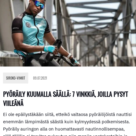
SIROKO-VINKIT
09.07.2021
PYÖRÄILY KUUMALLA SÄÄLLÄ: 7 VINKKIÄ, JOILLA PYSYT
VIILEÄNÄ
Ei ole epäilystäkään siitä, etteikö valtaosa pyöräilijöistä nauttisi
enemmän lämpimästä säästä kuin kylmyydessä polkemisesta.
Pyöräily auringon alla on huomattavasti nautinnollisempaa,