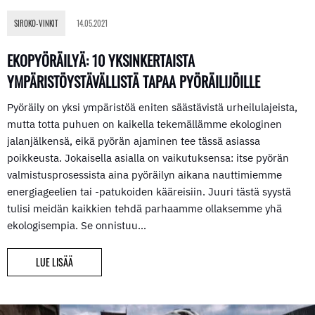
SIROKO-VINKIT
14.05.2021
EKOPYÖRÄILYÄ: 10 YKSINKERTAISTA
YMPÄRISTÖYSTÄVÄLLISTÄ TAPAA PYÖRÄILIJÖILLE
Pyöräily on yksi ympäristöä eniten säästävistä urheilulajeista,
mutta totta puhuen on kaikella tekemällämme ekologinen
jalanjälkensä, eikä pyörän ajaminen tee tässä asiassa
poikkeusta. Jokaisella asialla on vaikutuksensa: itse pyörän
valmistusprosessista aina pyöräilyn aikana nauttimiemme
energiageelien tai -patukoiden kääreisiin. Juuri tästä syystä
tulisi meidän kaikkien tehdä parhaamme ollaksemme yhä
ekologisempia. Se onnistuu…
LUE LISÄÄ