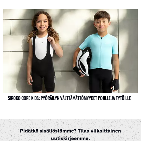
SIROKO CORE KIDS: PYÖRÄILYN VÄLTTÄMÄTTÖMYYDET POJILLE JA TYTÖILLE
Pidätkö sisällöstämme? Tilaa viikoittainen
uutiskirjeemme.