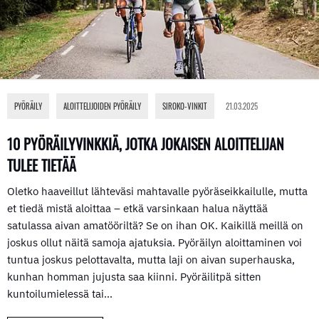
PYÖRÄILY
,
ALOITTELIJOIDEN PYÖRÄILY
,
SIROKO-VINKIT
21.03.2025
10 PYÖRÄILYVINKKIÄ, JOTKA JOKAISEN ALOITTELIJAN
TULEE TIETÄÄ
Oletko haaveillut lähteväsi mahtavalle pyöräseikkailulle, mutta
et tiedä mistä aloittaa – etkä varsinkaan halua näyttää
satulassa aivan amatööriltä? Se on ihan OK. Kaikillä meillä on
joskus ollut näitä samoja ajatuksia. Pyöräilyn aloittaminen voi
tuntua joskus pelottavalta, mutta laji on aivan superhauska,
kunhan homman jujusta saa kiinni. Pyöräilitpä sitten
kuntoilumielessä tai…