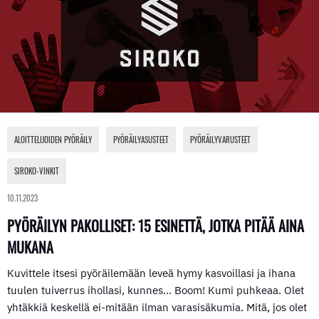
ALOITTELIJOIDEN PYÖRÄILY
,
PYÖRÄILYASUSTEET
,
PYÖRÄILYVARUSTEET
,
SIROKO-VINKIT
10.11.2023
PYÖRÄILYN PAKOLLISET: 15 ESINETTÄ, JOTKA PITÄÄ AINA
MUKANA
Kuvittele itsesi pyöräilemään leveä hymy kasvoillasi ja ihana
tuulen tuiverrus ihollasi, kunnes… Boom! Kumi puhkeaa. Olet
yhtäkkiä keskellä ei-mitään ilman varasisäkumia. Mitä, jos olet