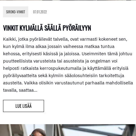
SIROKO-VINKIT
07.01.2022
VINKIT KYLMÄLLÄ SÄÄLLÄ PYÖRÄILYYN
Kaikki, jotka pyöräilevät talvella, ovat varmasti kokeneet sen,
kun kylmä ilma alkaa jossain vaiheessa matkaa tuntua
kehossa, erityisesti käsissä ja jaloissa. Useimmiten tämä johtuu
puutteellisista varusteista tai asusteista ja ongelman voi
helposti ratkaista kerrospukeutumalla ja käyttämällä erityisiä
pyöräilyvaatteita sekä kylmiin sääolosuhteisiin tarkoitettuja
asusteita. Vaikka olisikin varustautunut parhaalla mahdollisella
tavalla, saattaa…
LUE LISÄÄ