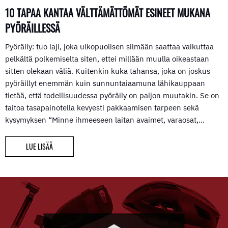
10 TAPAA KANTAA VÄLTTÄMÄTTÖMÄT ESINEET MUKANA
PYÖRÄILLESSÄ
Pyöräily: tuo laji, joka ulkopuolisen silmään saattaa vaikuttaa
pelkältä polkemiselta siten, ettei millään muulla oikeastaan
sitten olekaan väliä. Kuitenkin kuka tahansa, joka on joskus
pyöräillyt enemmän kuin sunnuntaiaamuna lähikauppaan
tietää, että todellisuudessa pyöräily on paljon muutakin. Se on
taitoa tasapainotella kevyesti pakkaamisen tarpeen sekä
kysymyksen “Minne ihmeeseen laitan avaimet, varaosat,…
LUE LISÄÄ