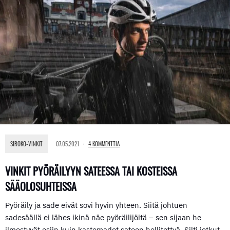
SIROKO-VINKIT
07.05.2021
4 KOMMENTTIA
VINKIT PYÖRÄILYYN SATEESSA TAI KOSTEISSA
SÄÄOLOSUHTEISSA
Pyöräily ja sade eivät sovi hyvin yhteen. Siitä johtuen
sadesäällä ei lähes ikinä näe pyöräilijöitä – sen sijaan he
ilmestyvät esiin kuin kastemadot sateen hellitettyä. Silti jotkut