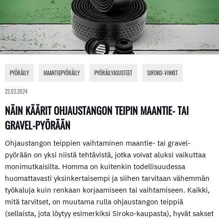
PYÖRÄILY
,
MAANTIEPYÖRÄILY
,
PYÖRÄILYASUSTEET
,
SIROKO-VINKIT
22.03.2024
NÄIN KÄÄRIT OHJAUSTANGON TEIPIN MAANTIE- TAI
GRAVEL-PYÖRÄÄN
Ohjaustangon teippien vaihtaminen maantie- tai gravel-
pyörään on yksi niistä tehtävistä, jotka voivat aluksi vaikuttaa
monimutkaisilta. Homma on kuitenkin todellisuudessa
huomattavasti yksinkertaisempi ja siihen tarvitaan vähemmän
työkaluja kuin renkaan korjaamiseen tai vaihtamiseen. Kaikki,
mitä tarvitset, on muutama rulla ohjaustangon teippiä
(sellaista, jota löytyy esimerkiksi Siroko-kaupasta), hyvät sakset