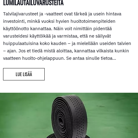
LUMILAUTAILUVARUSTEITA
Talvilajivarusteet ja -vaatteet ovat tärkeä ja usein hintava
investointi, minkä vuoksi hyvien huoltotoimenpiteiden
käyttöönotto kannattaa. Näin voit nimittäin pidentää
varusteidesi käyttöikää ja varmistaa, että ne säilyvät
huippulaatuisina koko kauden – ja mielellään useiden talvien
– ajan. Jos et tiedä mistä aloittaa, kannattaa vilkaista kunkin
vaatteen huolto-ohjelappuun. Se antaa sinulle tietoa…
LUE LISÄÄ