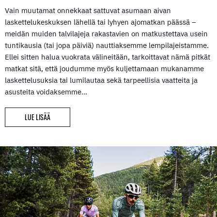
Vain muutamat onnekkaat sattuvat asumaan aivan
laskettelukeskuksen lähellä tai lyhyen ajomatkan päässä –
meidän muiden talvilajeja rakastavien on matkustettava usein
tuntikausia (tai jopa päiviä) nauttiaksemme lempilajeistamme.
Ellei sitten halua vuokrata välineitään, tarkoittavat nämä pitkät
matkat sitä, että joudumme myös kuljettamaan mukanamme
laskettelusuksia tai lumilautaa sekä tarpeellisia vaatteita ja
asusteita voidaksemme…
LUE LISÄÄ