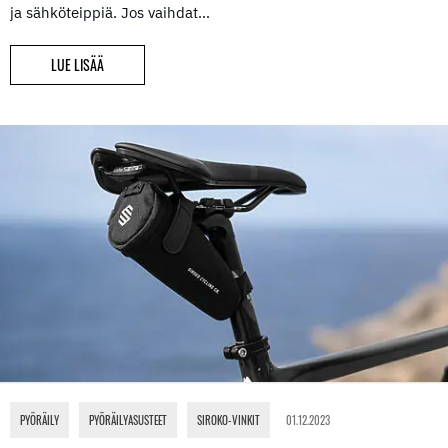
ja sähköteippiä. Jos vaihdat…
LUE LISÄÄ
PYÖRÄILY
,
PYÖRÄILYASUSTEET
,
SIROKO-VINKIT
01.12.2023