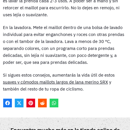
es lavar la prenda cada 2-3 usos. A poder ser a mano y sin
retorcer el maillot para escurrirlo. No lo dejes en remojo, ni
uses lejía o suavizante.
En la lavadora. Mete el maillot dentro de una bolsa de lavado
individual para evitar enganchones y roces con otras prendas
o con el tambor de la lavadora. Lava a menos de 30 °C,
separando colores, con un programa corto para prendas
delicadas, sin lejía ni suavizante, con poco detergente y, a
poder ser, que sea para prendas delicadas.
Si sigues estos consejos, aumentarás la vida útil de estos
suaves y cómodos maillots largos de lana merino SRX
y
también del resto de tu ropa de ciclismo.
F
X
P
R
W
A
(
I
E
H
C
T
N
D
A
E
W
T
D
T
B
I
E
I
S
O
T
R
T
A