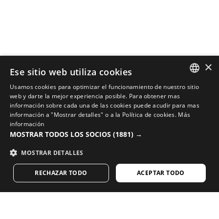
×
Ese sitio web utiliza cookies
Usamos cookies para optimizar el funcionamiento de nuestro sitio
SPANISH
web y darte la mejor experiencia posible. Para obtener mas
COMPLETA TU LOOK CON LA MEJOR EQUIPACIÓN PARA
información sobre cada una de las cookies puede acudir para mas
CICLISTAS
ENGLISH
información a "Mostrar detalles" o a la
Política de cookies
.
Más
información
Descubre todas las novedades en ciclismo en la
GREEK
MOSTRAR TODOS LOS SOCIOS
(1881) →
tienda online de Siroko
DANISH
MOSTRAR DETALLES
IR A LA TIENDA
GERMAN
RECHAZAR TODO
ACEPTAR TODO
FINNISH
FRENCH
¿Te encanta nuestro contenido? Subscríbete y