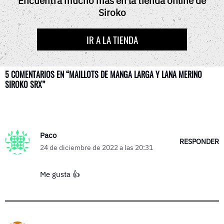
Encuentra mucho más en la tienda online de
O
T
E
P
Siroko
K
E
S
P
R
T
)
IR A LA TIENDA
5 COMENTARIOS EN “MAILLOTS DE MANGA LARGA Y LANA MERINO
SIROKO SRX”
Paco
RESPONDER
24 de diciembre de 2022 a las 20:31
Me gusta 👍