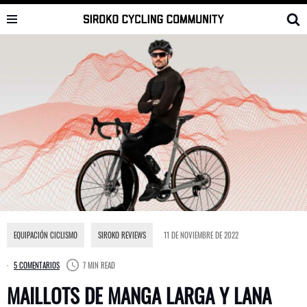
Saltar
al
contenido
EQUIPACIÓN CICLISMO
,
SIROKO REVIEWS
11 DE NOVIEMBRE DE 2022
5 COMENTARIOS
7 MIN READ
MAILLOTS DE MANGA LARGA Y LANA